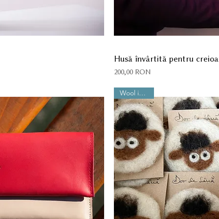
Husă învârtită pentru creio
Preț
200,00 RON
Wool is Cool