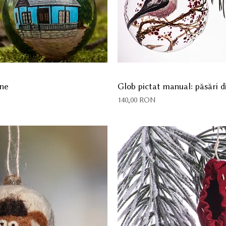
ene
Glob pictat manual: păsări d
Preț
140,00 RON