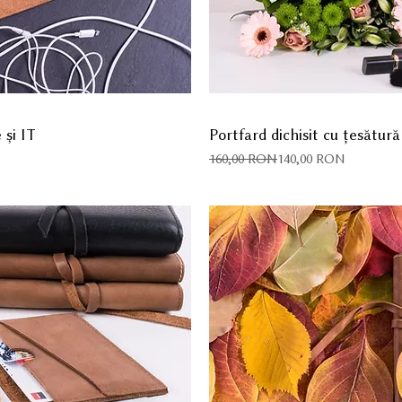
 și IT
Portfard dichisit cu țesătură
Preț normal
Preț redus
160,00 RON
140,00 RON