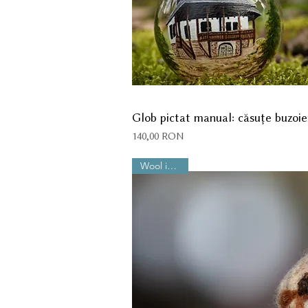
Glob pictat manual: căsuțe buzoi
Preț
140,00 RON
Wool is Cool