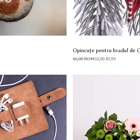
Opincuțe pentru bradul de C
Preț normal
Preț redus
65,00 RON
50,00 RON