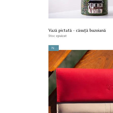
Vază pictată - căsuță buzoiană
Stoc epuizat
Nou