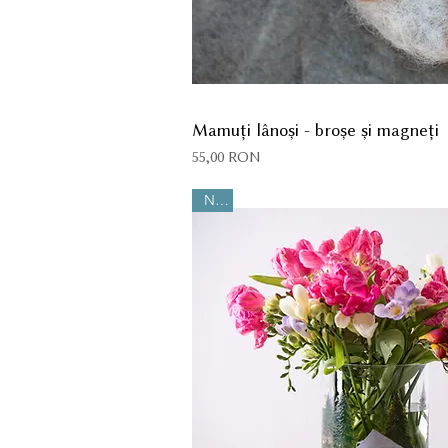
Mamuți lânoși - broșe și magneți
Preț
55,00 RON
Nou