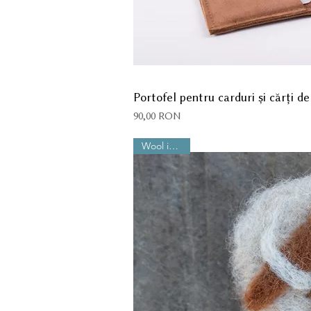
Portofel pentru carduri și cărți de 
Preț
90,00 RON
Wool is Cool