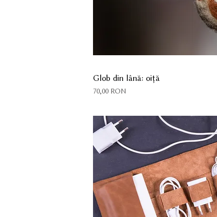
Glob din lână: oiță
Preț
70,00 RON