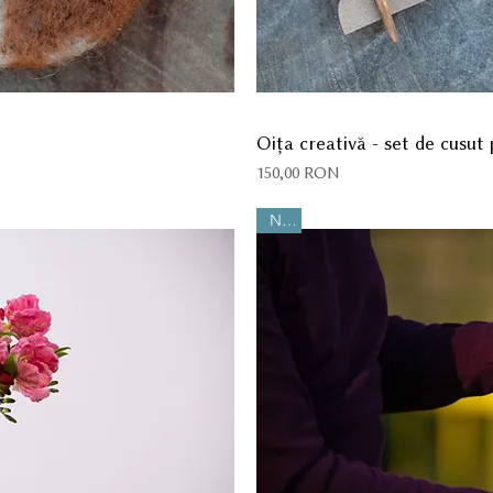
Oița creativă - set de cusut 
Preț
150,00 RON
Nou