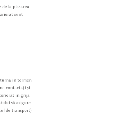
 de la plasarea
curierat sunt
returna în termen
 ne contactați și
riorat în grija
tului să asigure
tul de transport)
.