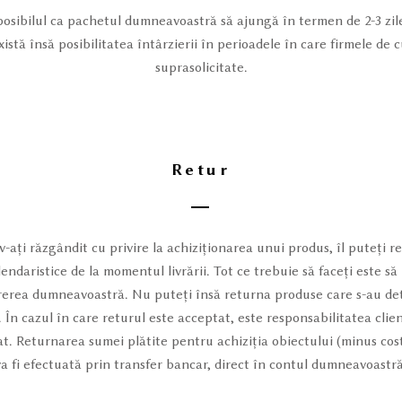
posibilul ca pachetul dumneavoastră să ajungă în termen de 2-3 zile
istă însă posibilitatea întârzierii în perioadele în care firmele de 
suprasolicitate.
Retur
 v-ați răzgândit cu privire la achiziționarea unui produs, îl puteți 
lendaristice de la momentul livrării. Tot ce trebuie să faceți este să
rerea dumneavoastră. Nu puteți însă returna produse care s-au dete
În cazul în care returul este acceptat, este responsabilitatea clien
at. Returnarea sumei plătite pentru achiziția obiectului (minus cos
va fi efectuată prin transfer bancar, direct în contul dumneavoastră