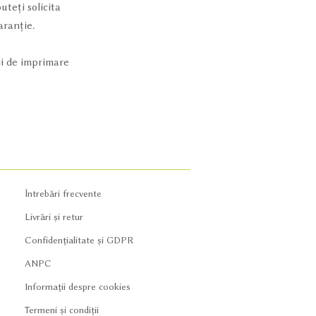
teți solicita
aranție.
ii de imprimare
Întrebări frecvente
Livrări și retur
Confidențialitate și GDPR
ANPC
Informații despre cookies
Termeni și condiții