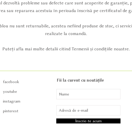
l dezvoltă probleme sau defecte care sunt acoperite de garanție, pu
rea sau repararea acestuia în perioada înscrisă pe certificatul de g
ablou nu sunt returnabile, acestea nefiind produse de stoc, ci servic
realizate la comandă.
Puteți afla mai multe detalii citind
Termenii și condițiile
noastre.
Fii la curent cu noutățile
facebook
youtube
instagram
pinterest
Înscrie-te acum