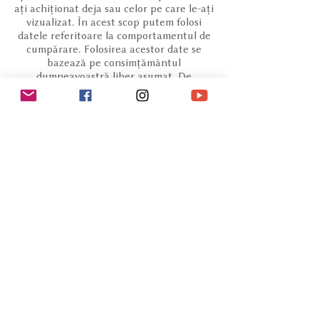
ați achiționat deja sau celor pe care le-ați
vizualizat. În acest scop putem folosi
datele referitoare la comportamentul de
cumpărare. Folosirea acestor date se
bazează pe consimțământul
dumneavoastră liber asumat. De
asemenea vă puteți retrage oricând
consimțământul printr-un mesaj scris la
adresa noastră de e-mail.
VIII. Facturare - Plată
8.1.
Prețurile Bunurilor de pe site-ul
magazinului Asociației Ținutul Buzăului
includ T.V.A. conform legislației în
vigoare.
8.2.
Prețul, modalitatea de plată și
termenul de plată sunt specificate în