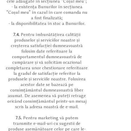
cele adăugate în secțiunea “Coșul meu”;
- la existența Bunurilor în secțiunea
“Coșul meu” în cazul în care comanda nu
a fost finalizată;
- la disponibilitatea în stoc a Bunurilor.
7.4.
Pentru îmbunătățirea calității
produselor și serviciilor noastre și
creșterea satisfacției dumneavoastră
folosim date referitoare la
comportamentul dumneavoastră de
cumpărare și vă solicităm ocazional
completarea unor chestionare referitoare
la gradul de satisfacție referitor la
produsele și serviciile noastre. Folosirea
acestor date se bazează pe
consimțământul dumneavoastră liber
asumat. De asemenea vă puteți retrage
oricând consimțământul printr-un mesaj
scris la adresa noastră de e-mail.
7.5.
Pentru marketing vă putem
transmite e-mail-uri cu sugestii de
produse asemănătoare celor pe care le-