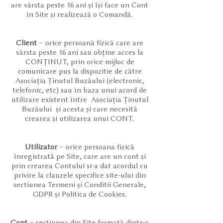
are vârsta peste 16 ani și își face un Cont
în Site și realizează o Comandă.
Client
– orice persoană fizică care are
vârsta peste 16 ani sau obține acces la
CONȚINUT, prin orice mijloc de
comunicare pus la dispozitie de către
Asociația Ținutul Buzăului (electronic,
telefonic, etc) sau în baza unui acord de
utilizare existent între Asociația Ținutul
Buzăului și acesta și care necesită
crearea și utilizarea unui CONT.
Utilizator
– orice persoana fizică
înregistrată pe Site, care are un cont și
prin crearea Contului si-a dat acordul cu
privire la clauzele specifice site-ului din
sectiunea Termeni și Conditii Generale,
GDPR și Politica de Cookies.
Cont
– secțiunea din Site formată dintr-o