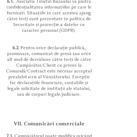
6.1.
Asociatia Tinutul Buzaului va păstra
confidențialitatea informațiilor pe care le
furnizati. Situațiile în care acestea ajung
către terți sunt prezentate în politica de
Securitate și prorecție a datelor cu
caracter personal (GDPR).
6.2.
Pentru orice declarație publică,
promovare, comunicat de presă sau orice
alt mod de dezvăluire către terți de către
Cumpărător/Client cu privire la
Comandă/Contract este necesar acceptul
prealabil scris al Vânzătorului. Excepție
fac declarațiile financiare, contabile și
legale solicitate de instituții ale statului,
sau de corpuri legale/judiciare.
VII. Comunicări comerciale
7.1.
Cumpărătorul poate modifica oricând