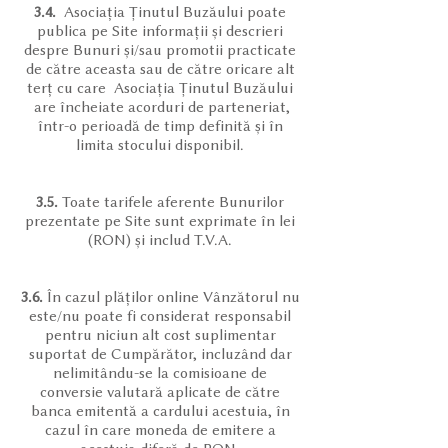
3.4.
Asociația Ținutul Buzăului poate
publica pe Site informații și descrieri
despre Bunuri și/sau promotii practicate
de către aceasta sau de către oricare alt
terț cu care Asociația Ținutul Buzăului
are încheiate acorduri de parteneriat,
într-o perioadă de timp definită și în
limita stocului disponibil.
3.5.
Toate tarifele aferente Bunurilor
prezentate pe Site sunt exprimate în lei
(RON) și includ T.V.A.
3.6.
În cazul plăților online Vânzătorul nu
este/nu poate fi considerat responsabil
pentru niciun alt cost suplimentar
suportat de Cumpărător, incluzând dar
nelimitându-se la comisioane de
conversie valutară aplicate de către
banca emitentă a cardului acestuia, în
cazul în care moneda de emitere a