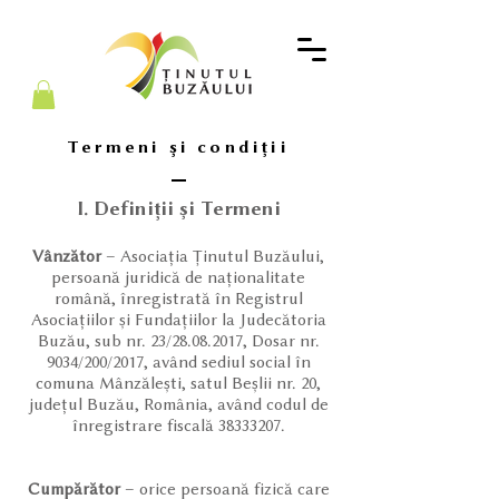
Termeni și condiții
I. Definiții și Termeni
Vânzător
– Asociația Ținutul Buzăului,
persoană juridică de naționalitate
română, înregistrată în Registrul
Asociațiilor și Fundațiilor la Judecătoria
Buzău, sub nr. 23/28.08.2017, Dosar nr.
9034/200/2017, având sediul social în
comuna Mânzălești, satul Beșlii nr. 20,
județul Buzău, România, având codul de
înregistrare fiscală
38333207
.
Cumpărător
– orice persoană fizică care