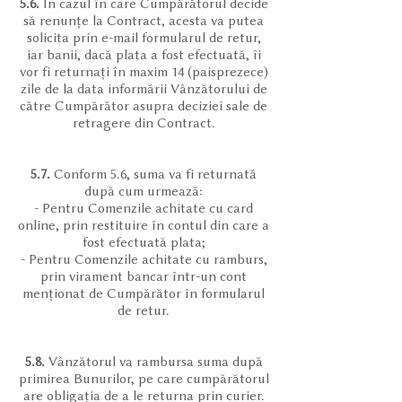
5.6.
În cazul în care Cumpărătorul decide
să renunțe la Contract, acesta va putea
solicita prin e-mail formularul de retur,
iar banii, dacă plata a fost efectuată, îi
vor fi returnați în maxim 14 (paisprezece)
zile de la data informării Vânzătorului de
către Cumpărător asupra deciziei sale de
retragere din Contract.
5.7.
Conform 5.6, suma va fi returnată
după cum urmează:
- Pentru Comenzile achitate cu card
online, prin restituire în contul din care a
fost efectuată plata;
- Pentru Comenzile achitate cu ramburs,
prin virament bancar într-un cont
menționat de Cumpărător în formularul
de retur.
5.8.
Vânzătorul va rambursa suma după
primirea Bunurilor, pe care cumpărătorul
are obligația de a le returna prin curier.