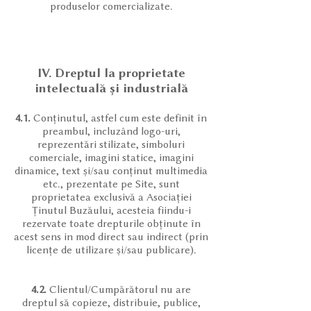
produselor comercializate.
IV. Dreptul la proprietate
intelectuală și industrială
4.1.
Conținutul, astfel cum este definit în
preambul, incluzând logo-uri,
reprezentări stilizate, simboluri
comerciale, imagini statice, imagini
dinamice, text și/sau conținut multimedia
etc., prezentate pe Site, sunt
proprietatea exclusivă a Asociației
Ținutul Buzăului, acesteia fiindu-i
rezervate toate drepturile obținute în
acest sens in mod direct sau indirect (prin
licențe de utilizare și/sau publicare).
4.2.
Clientul/Cumpărătorul nu are
dreptul să copieze, distribuie, publice,