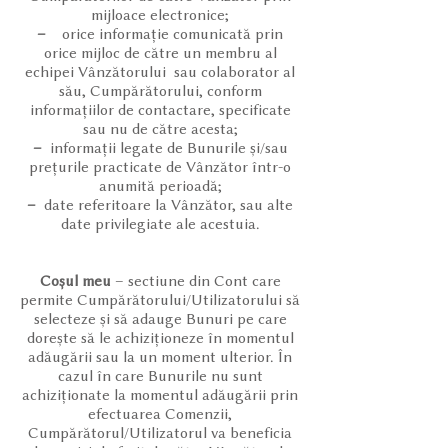
mijloace electronice;
–
orice informație comunicată prin
orice mijloc de către un membru al
echipei Vânzătorului sau colaborator al
său, Cumpărătorului, conform
informațiilor de contactare, specificate
sau nu de către acesta;
–
informații legate de Bunurile și/sau
prețurile practicate de Vânzător într-o
anumită perioadă;
–
date referitoare la Vânzător, sau alte
date privilegiate ale acestuia.
Coșul meu
– sectiune din Cont care
permite Cumpărătorului/Utilizatorului să
selecteze și să adauge Bunuri pe care
dorește să le achiziționeze în momentul
adăugării sau la un moment ulterior. În
cazul în care Bunurile nu sunt
achiziționate la momentul adăugării prin
efectuarea Comenzii,
Cumpărătorul/Utilizatorul va beneficia