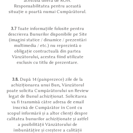
acestuia diferă de RON.
Responsabilitatea pentru această
situație o poartă numai Cumpărătorul.
3.7
Toate informațiile folosite pentru
descrierea Bunurilor disponibile pe Site
(imagini statice / dinamice / prezentări
multimedia / etc.) nu reprezintă o
obligație contractuală din partea
Vânzătorului, acestea fiind utilizate
exclusiv cu titlu de prezentare.
3.8.
După 14 (paisprezece) zile de la
achiziționarea unui Bun, Vânzătorul
poate solicita Cumpărătorului un Review
legat de Bunul achiziționat. Solicitarea
va fi transmisă către adresa de email
înscrisă de Cumpărător în Cont cu
scopul informării și a altor clienți despre
calitatea bunurilor achiziționate și astfel
a posibilității Vânzătorului de
îmbunătățire și creștere a calității