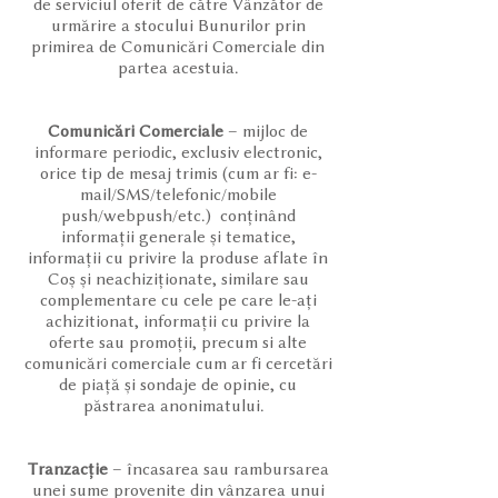
de serviciul oferit de către Vânzător de
urmărire a stocului Bunurilor prin
primirea de Comunicări Comerciale din
partea acestuia.
Comunicări Comerciale
– mijloc de
informare periodic, exclusiv electronic,
orice tip de mesaj trimis (cum ar fi: e-
mail/SMS/telefonic/mobile
push/webpush/etc.) conținând
informații generale și tematice,
informații cu privire la produse aflate în
Coș și neachiziționate, similare sau
complementare cu cele pe care le-ați
achizitionat, informații cu privire la
oferte sau promoții, precum si alte
comunicări comerciale cum ar fi cercetări
de piață și sondaje de opinie, cu
păstrarea anonimatului.
Tranzacție
– încasarea sau rambursarea
unei sume provenite din vânzarea unui