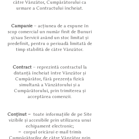
către Vânzător, Cumpărătorului ca
urmare a Contractului încheiat.
Campanie
– acțiunea de a expune în
scop comercial un număr finit de Bunuri
și/sau Servicii având un stoc limitat și
predefinit, pentru o perioadă limitată de
timp stabilită de către Vânzător.
Contract
– reprezintă contractul la
distanță încheiat între Vânzător și
Cumpărător, fără prezența fizică
simultană a Vânzătorului și a
Cumpărătorului, prin trimiterea și
acceptărea comenzii.
Conținut –
toate informațiile de pe Site
vizibile și accesibile prin utilizarea unui
echipament electronic;
–
corpul oricărui e-mail trimis
Cumpărătorilor de către Vânzător prin