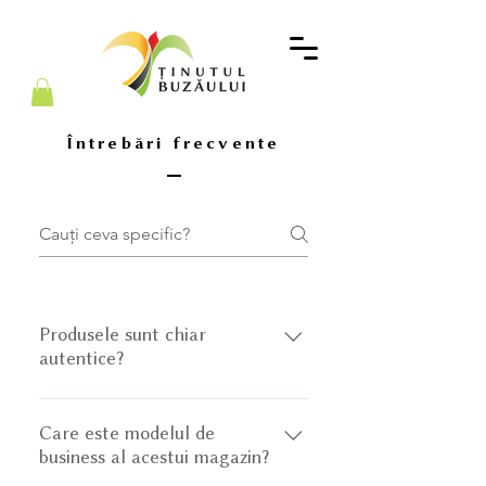
Întrebări frecvente
Produsele sunt chiar
autentice?
Da! Toate produsele noastre sunt
lucrate manual, de meșteri care
Care este modelul de
business al acestui magazin?
locuiesc în Ținutul Buzăului, sau de
voluntari ai Ținutului. Concepem