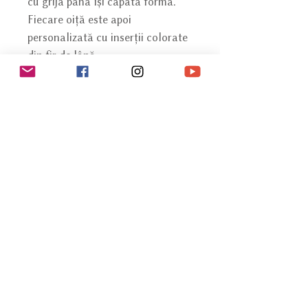
cu grijă până își capătă forma.
Fiecare oiță este apoi
personalizată cu inserții colorate
din fir de lână.
Specificații
Material: lână din Ținut
Culoare: natural
Dimensiuni: ~ 6 cm diametru
Fii la curent cu noutățile
Înscrie-te acum