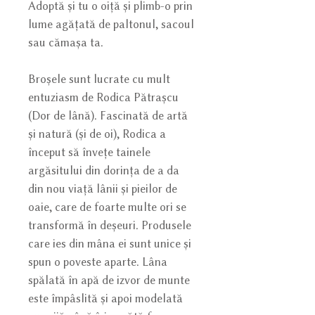
Adoptă și tu o oiță și plimb-o prin
lume agățată de paltonul, sacoul
sau cămașa ta.
Broșele sunt lucrate cu mult
entuziasm de Rodica Pătrașcu
(Dor de lână). Fascinată de artă
și natură (și de oi), Rodica a
început să învețe tainele
argăsitului din dorința de a da
din nou viață lânii și pieilor de
oaie, care de foarte multe ori se
transformă în deșeuri. Produsele
care ies din mâna ei sunt unice și
spun o poveste aparte. Lâna
spălată în apă de izvor de munte
este împâslită și apoi modelată